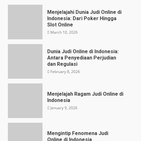
Menjelajahi Dunia Judi Online di
Indonesia: Dari Poker Hingga
Slot Online
March 10, 2026
Dunia Judi Online di Indonesia:
Antara Penyediaan Perjudian
dan Regulasi
February 8, 2026
Menjelajah Ragam Judi Online di
Indonesia
January 9, 2026
Mengintip Fenomena Judi
Online di Indonesia