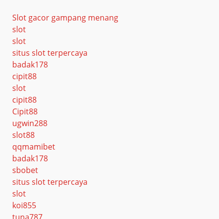
Slot gacor gampang menang
slot
slot
situs slot terpercaya
badak178
cipit88
slot
cipit88
Cipit88
ugwin288
slot88
qqmamibet
badak178
sbobet
situs slot terpercaya
slot
koi855
tuna787