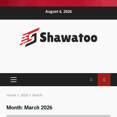
Skip
August 6, 2026
to
content
PRIMARY
MENU
Home
2026
March
Month:
March 2026