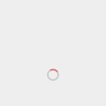
badak178
sbobet
situs slot terpercaya
slot
koi855
tuna787
arena212
musang178
slot gacor
slot
สล็อต
judi slot
slot online
link daftar maniakslot
slot demo
demo slot
12b
demo slot
slot demo